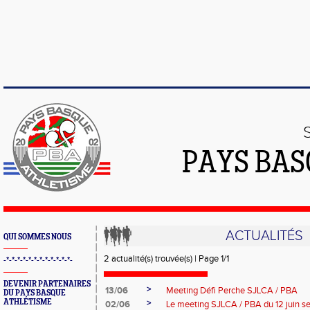
PAYS BAS
ACTUALITÉS
QUI SOMMES NOUS
2 actualité(s) trouvée(s) | Page 1/1
-*-*-*-*-*-*-*-*-*-*-*-*-
DEVENIR PARTENAIRES
>
13/06
Meeting Défi Perche SJLCA / PBA
DU PAYS BASQUE
ATHLÉTISME
>
02/06
Le meeting SJLCA / PBA du 12 juin s