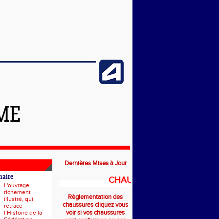
ME
Dernières Mises à Jour
naire
CHAUSSURES
L'ouvrage
richement
Règlementation des
illustré, qui
chaussures cliquez vous
retrace
voir si vos chaussures
l’Histoire de la