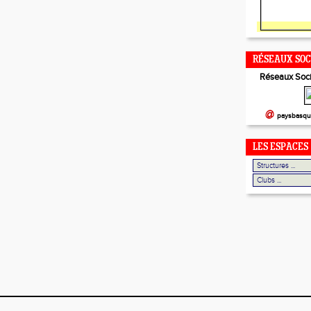
RÉSEAUX SO
Réseaux Soci
@
paysbasqu
LES ESPACES