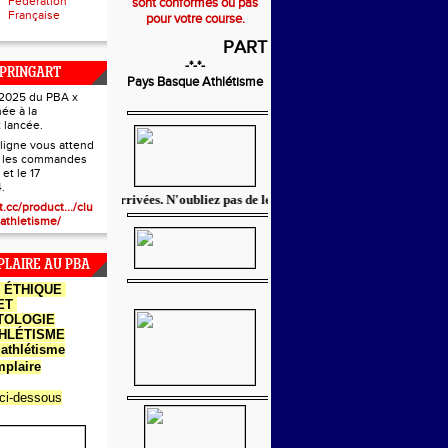
Fédération
sont conformes ou pas
Française
pour votre course.
PARTENAIRES
-*-*-
PRINGART
Pays Basque Athlétisme
e 2025 du PBA x
née à la
 lancée.
ligne vous attend
r les commandes
 et le 17
.
e réductions sont arrivées. N'oubliez pas de les réclamer à votre club.
t.cc/product.../clu
athletisme/
LAIRE AU PBA
E
ÉTHIQUE
ET
TOLOGIE
THLÉTISME
athlétisme
plaire
 ci-dessous