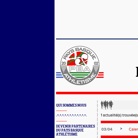
QUI SOMMES NOUS
1 actualité(s) trouvée(s
-*-*-*-*-*-*-*-*-*-*-*-*-
DEVENIR PARTENAIRES
>
03/04
Calen
DU PAYS BASQUE
ATHLÉTISME