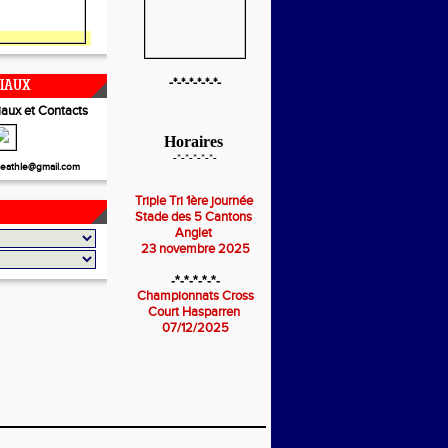
-*-*-*-*-*-*-
CIAUX
aux et Contacts
Horaires
-*-*-*-*-*-
eathle@gmail.com
Triple Tri 1ère journée
Stade des 5 Cantons
Anglet
23 novembre 2025
-*-*-*-*-*-
Championnats Cross
Court Hasparren
07/12/2025