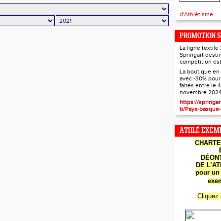
d'Athlétisme.
PROMOTION S
La ligne textil
Springart desti
compétition est
La boutique en 
avec -30% pou
faites entre le 4
novembre 2024
Les cartes d
https://springar
b/Pays-basque-
ATHLÉ EXEMP
CHART
DÉON
DE
L’A
pour un 
exem
Cliquez