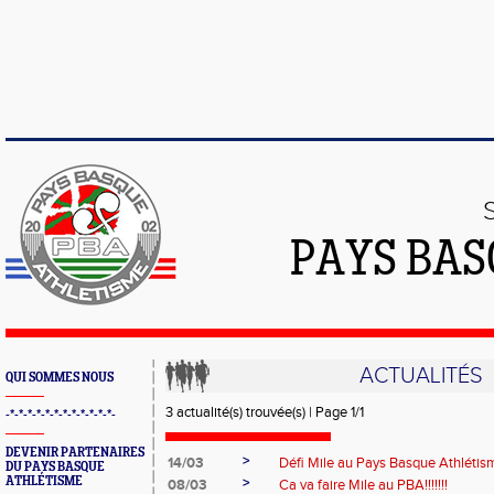
PAYS BAS
ACTUALITÉS
QUI SOMMES NOUS
3 actualité(s) trouvée(s) | Page 1/1
-*-*-*-*-*-*-*-*-*-*-*-*-
DEVENIR PARTENAIRES
>
14/03
Défi Mile au Pays Basque Athlétis
DU PAYS BASQUE
ATHLÉTISME
>
08/03
Ca va faire Mile au PBA!!!!!!!