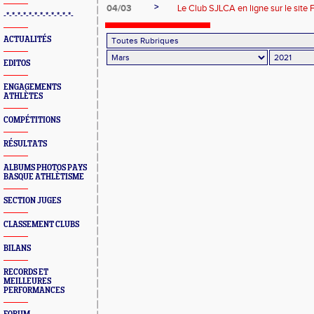
>
04/03
Le Club SJLCA en ligne sur le site 
-*-*-*-*-*-*-*-*-*-*-*-*-
ACTUALITÉS
EDITOS
ENGAGEMENTS
ATHLÈTES
COMPÉTITIONS
RÉSULTATS
ALBUMS PHOTOS PAYS
BASQUE ATHLÈTISME
SECTION JUGES
CLASSEMENT CLUBS
BILANS
RECORDS ET
MEILLEURES
PERFORMANCES