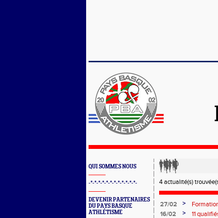
QUI SOMMES NOUS
4 actualité(s) trouvée(s
-*-*-*-*-*-*-*-*-*-*-*-*-
DEVENIR PARTENAIRES
>
27/02
Formation
DU PAYS BASQUE
ATHLÉTISME
>
16/02
11 qualif