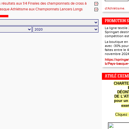
e Cross à Montauban
s résultats aux 1/4 Finales des championnats de cross à
d'Athlétisme.
basque Athlétisme aux Championnats Lancers Longs
Aquitaine
PROMOTION S
La ligne textil
Springart desti
compétition est
La boutique en 
avec -30% pou
faites entre le 4
novembre 2024
Les cartes de
https://springar
b/Pays-basque-
ATHLÉ EXEMP
CHART
DÉON
DE
L’A
pour un 
exem
Cliquez