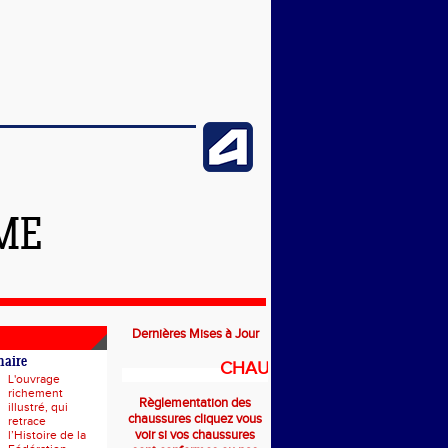
ME
Dernières Mises à Jour
naire
CHAUSSURES
L'ouvrage
richement
Règlementation des
illustré, qui
chaussures cliquez vous
retrace
voir si vos chaussures
l’Histoire de la