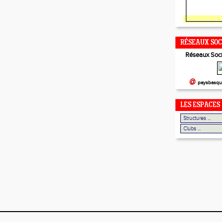
RÉSEAUX SO
Réseaux Soci
@
paysbasqu
LES ESPACES