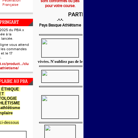
Fédération
sont conformes ou pas
Française
pour votre course.
PARTENAIRES
-*-*-
PRINGART
Pays Basque Athlétisme
e 2025 du PBA x
née à la
 lancée.
ligne vous attend
r les commandes
 et le 17
.
 réductions sont arrivées. N'oubliez pas de les réclamer à votre club.
t.cc/product.../clu
athletisme/
LAIRE AU PBA
E
ÉTHIQUE
ET
TOLOGIE
THLÉTISME
athlétisme
plaire
 ci-dessous