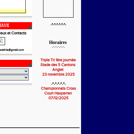
-*-*-*-*-*-*-
CIAUX
aux et Contacts
Horaires
-*-*-*-*-*-
eathle@gmail.com
Triple Tri 1ère journée
Stade des 5 Cantons
Anglet
23 novembre 2025
-*-*-*-*-*-
Championnats Cross
Court Hasparren
07/12/2025