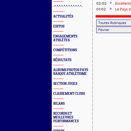
France d
>
02/02
Excellent
-*-*-*-*-*-*-*-*-*-*-*-*-
Agen
>
01/02
Le Pays 
Nouvelle-
ACTUALITÉS
EDITOS
ENGAGEMENTS
ATHLÈTES
COMPÉTITIONS
RÉSULTATS
ALBUMS PHOTOS PAYS
BASQUE ATHLÈTISME
SECTION JUGES
CLASSEMENT CLUBS
BILANS
RECORDS ET
MEILLEURES
PERFORMANCES