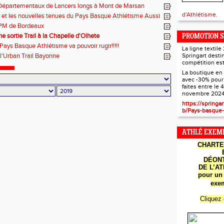
 Départementaux de Lancers longs à Mont de Marsan
d'Athlétisme.
e et les nouvelles tenues du Pays Basque Athlétisme Aussi
PM de Bordeaux
e sortie Trail à la Chapelle d'Olhete
PROMOTION S
Pays Basque Athlétisme va pouvoir rugir!!!!!
La ligne textil
 l'Urban Trail Bayonne
Springart desti
compétition est
La boutique en 
avec -30% pou
faites entre le 4
novembre 2024
Les cartes d
https://springar
b/Pays-basque-
ATHLÉ EXEMP
CHART
DÉON
DE
L’A
pour un 
exem
Cliquez