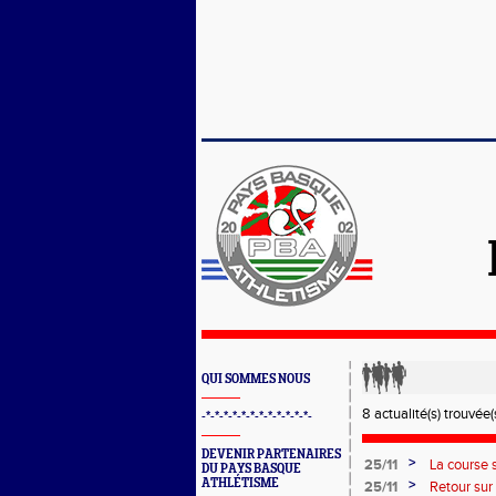
QUI SOMMES NOUS
8 actualité(s) trouvée(s
-*-*-*-*-*-*-*-*-*-*-*-*-
DEVENIR PARTENAIRES
>
25/11
La course 
DU PAYS BASQUE
ATHLÉTISME
>
25/11
Retour sur