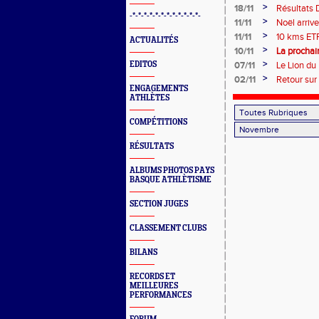
>
18/11
Résultats
-*-*-*-*-*-*-*-*-*-*-*-*-
>
11/11
Noël arriv
>
11/11
10 kms ET
ACTUALITÉS
>
10/11
La prochain
>
EDITOS
07/11
Le Lion du 
>
02/11
Retour sur
ENGAGEMENTS
ATHLÈTES
COMPÉTITIONS
RÉSULTATS
ALBUMS PHOTOS PAYS
BASQUE ATHLÈTISME
SECTION JUGES
CLASSEMENT CLUBS
BILANS
RECORDS ET
MEILLEURES
PERFORMANCES