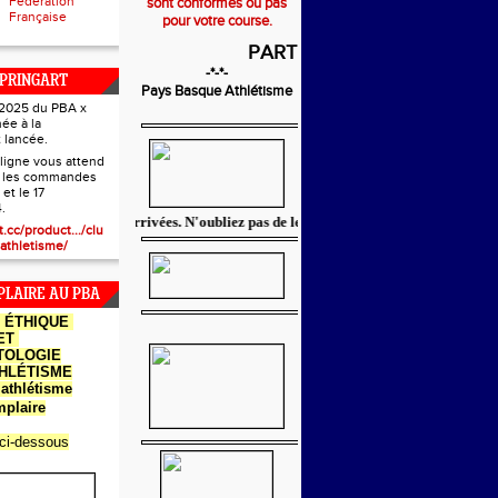
Fédération
sont conformes ou pas
Française
pour votre course.
PARTENAIRES
-*-*-
PRINGART
Pays Basque Athlétisme
e 2025 du PBA x
née à la
 lancée.
ligne vous attend
r les commandes
 et le 17
.
e réductions sont arrivées. N'oubliez pas de les réclamer à votre club.
t.cc/product.../clu
athletisme/
LAIRE AU PBA
E
ÉTHIQUE
ET
TOLOGIE
THLÉTISME
athlétisme
plaire
 ci-dessous