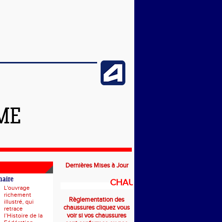
ME
Dernières Mises à Jour
naire
CHAUSSURES
L'ouvrage
richement
Règlementation des
illustré, qui
chaussures cliquez vous
retrace
voir si vos chaussures
l’Histoire de la