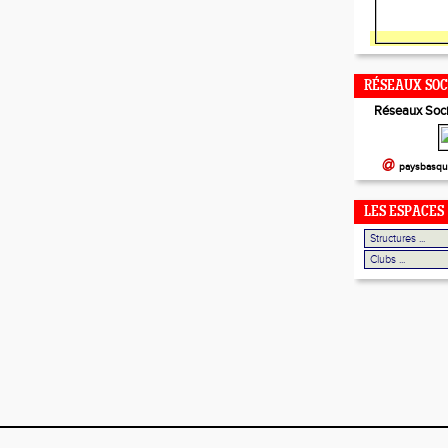
RÉSEAUX SO
Réseaux Soci
@
paysbasqu
LES ESPACES