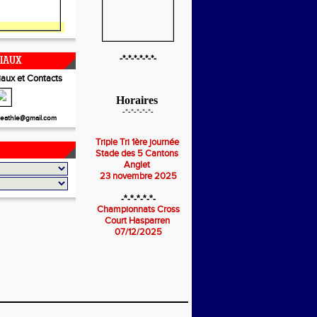
-*-*-*-*-*-*-
CIAUX
aux et Contacts
Horaires
-*-*-*-*-*-
eathle@gmail.com
Triple Tri 1ère journée
Stade des 5 Cantons
Anglet
23 novembre 2025
-*-*-*-*-*-
Championnats Cross
Court Hasparren
07/12/2025