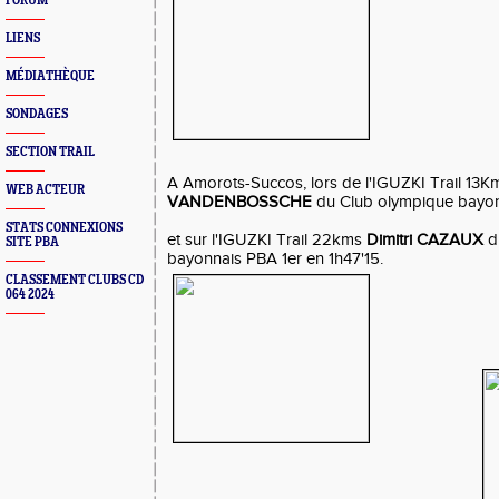
FORUM
LIENS
MÉDIATHÈQUE
SONDAGES
SECTION TRAIL
A Amorots-Succos, lors de l'IGUZKI Trail 13K
WEB ACTEUR
VANDENBOSSCHE
du Club olympique bayon
STATS CONNEXIONS
et sur l'IGUZKI Trail 22kms
Dimitri CAZAUX
d
SITE PBA
bayonnais PBA 1er en 1h47'15.
CLASSEMENT CLUBS CD
064 2024