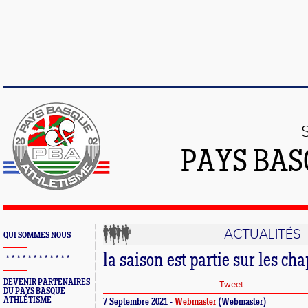
PAYS BAS
ACTUALITÉS
QUI SOMMES NOUS
la saison est partie sur les ch
-*-*-*-*-*-*-*-*-*-*-*-*-
DEVENIR PARTENAIRES
Tweet
DU PAYS BASQUE
ATHLÉTISME
7 Septembre 2021 -
Webmaster
(Webmaster)