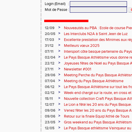
Login (Email)
:
Mot de Passe
:
>
12/09
Nouveautés au PBA : Ecole de course Pier
>
20/05
Les Interclubs N2A à Saint Jean de Luz
>
17/03
Excellente prestation des Minimes aux ré
>
31/12
Meilleurs vœux 2025
>
07/11
Intersport côte basque partenaire du Pay
>
02/04
Le Pays Basque Athlétisme vous donne r
>
22/12
Joyeuses fêtes de Noël au Pays Basque 
>
27/11
Newsletter #001
>
29/06
Meeting Perche du Pays Basque Athléti
>
07/04
Meeting du Pays Basque Athlétisme
>
06/12
Le Pays Basque Athlétisme sur tout les fr
>
02/12
Week-end chargé sur la route, en cross et e
>
15/11
Nouvelle collection Craft Pays Basque At
>
12/07
Le Lion a fêté les 20 ans du Pays Basque
>
09/06
Venez fêter les 20 ans du Pays Basque A
>
09/06
Retour sur la finale Equip'Athlé de Tours
>
23/05
Gros weekend au Pays Basque Athlétism
>
12/05
Le Pays Basque athlétisme Vainqueur au 1