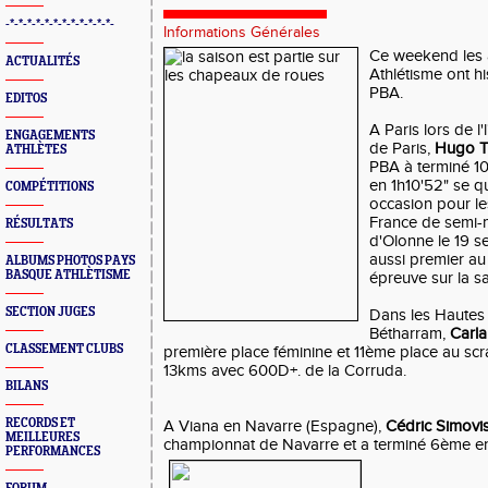
-*-*-*-*-*-*-*-*-*-*-*-*-
Informations Générales
Ce weekend les 
ACTUALITÉS
Athlétisme ont h
PBA.
EDITOS
A Paris lors de l
ENGAGEMENTS
de Paris,
Hugo T
ATHLÈTES
PBA à terminé 1
en 1h10'52" se q
COMPÉTITIONS
occasion pour l
France de semi-
RÉSULTATS
d'Olonne le 19 s
aussi premier au
ALBUMS PHOTOS PAYS
BASQUE ATHLÈTISME
épreuve sur la sa
SECTION JUGES
Dans les Hautes 
Bétharram,
Carla
CLASSEMENT CLUBS
première place féminine et 11ème place au scr
13kms avec 600D+. de la Corruda.
BILANS
RECORDS ET
A Viana en Navarre (Espagne),
Cédric Simovi
MEILLEURES
championnat de Navarre et a terminé 6ème en
PERFORMANCES