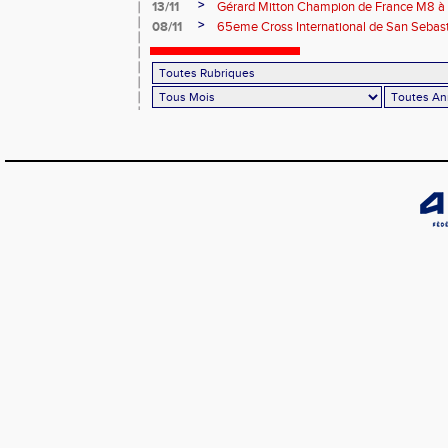
>
13/11
Gérard Mitton Champion de France M8 à 
des athlètes du PBA
>
08/11
65eme Cross International de San Sebas