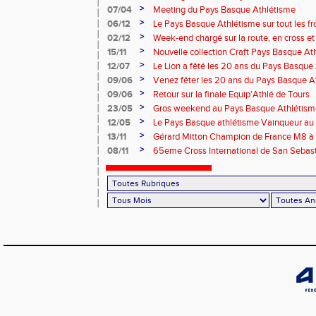
>
07/04
Meeting du Pays Basque Athlétisme
>
06/12
Le Pays Basque Athlétisme sur tout les fr
>
02/12
Week-end chargé sur la route, en cross et e
>
15/11
Nouvelle collection Craft Pays Basque At
>
12/07
Le Lion a fêté les 20 ans du Pays Basque
>
09/06
Venez fêter les 20 ans du Pays Basque A
>
09/06
Retour sur la finale Equip'Athlé de Tours
>
23/05
Gros weekend au Pays Basque Athlétism
>
12/05
Le Pays Basque athlétisme Vainqueur au 1
>
13/11
Gérard Mitton Champion de France M8 à 
des athlètes du PBA
>
08/11
65eme Cross International de San Sebas