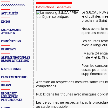
-*-*-*-*-*-*-*-*-*-*-*-*-
Informations Générales
Le SJLCA / PBA 
ACTUALITÉS
le circuit des me
prochain à Saint
EDITOS
Nous avons le r
ENGAGEMENTS
quelques concour
ATHLÈTES
Les courses res
COMPÉTITIONS
avec la longueur 
RÉSULTATS
Il y aura 24 enga
finale A et B, 18 
ALBUMS PHOTOS PAYS
BASQUE ATHLÈTISME
Pour les concou
SECTION JUGES
essais pour tous 
supplémentaires 
CLASSEMENT CLUBS
Attention au respect des mesures sanitaires 
BILANS
compétitions.
RECORDS ET
Public dans les tribunes avec masques obligat
MEILLEURES
PERFORMANCES
Les personnes ne respectant pas la procédure
au stade impossible.