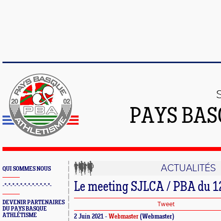
PAYS BAS
ACTUALITÉS
QUI SOMMES NOUS
Le meeting SJLCA / PBA du 12
-*-*-*-*-*-*-*-*-*-*-*-*-
DEVENIR PARTENAIRES
Tweet
DU PAYS BASQUE
ATHLÉTISME
2 Juin 2021 -
Webmaster
(Webmaster)