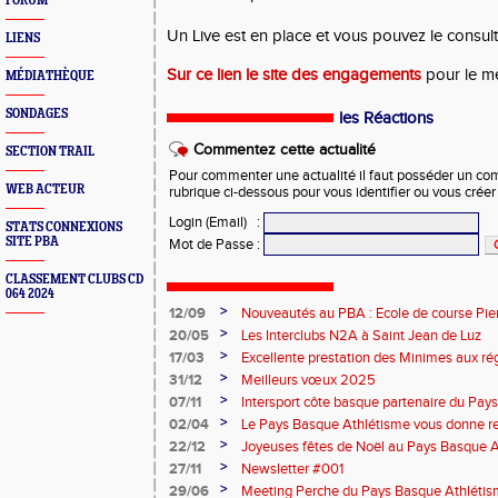
FORUM
Un Live est en place et vous pouvez le consult
LIENS
Sur ce lien le site des engagements
pour le me
MÉDIATHÈQUE
SONDAGES
les Réactions
Commentez cette actualité
SECTION TRAIL
Pour commenter une actualité il faut posséder un compt
WEB ACTEUR
rubrique ci-dessous pour vous identifier ou vous crée
Login (Email)
:
STATS CONNEXIONS
SITE PBA
Mot de Passe
:
CLASSEMENT CLUBS CD
064 2024
>
12/09
Nouveautés au PBA : Ecole de course Pier
>
20/05
Les Interclubs N2A à Saint Jean de Luz
>
17/03
Excellente prestation des Minimes aux ré
>
31/12
Meilleurs vœux 2025
>
07/11
Intersport côte basque partenaire du Pay
>
02/04
Le Pays Basque Athlétisme vous donne r
>
22/12
Joyeuses fêtes de Noël au Pays Basque 
>
27/11
Newsletter #001
>
29/06
Meeting Perche du Pays Basque Athléti