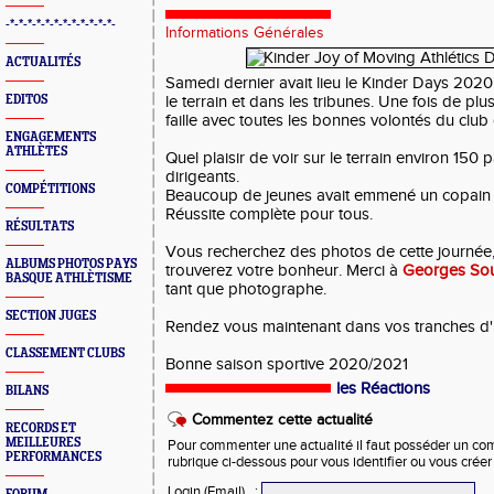
-*-*-*-*-*-*-*-*-*-*-*-*-
Informations Générales
ACTUALITÉS
Samedi dernier avait lieu le Kinder Days 20
EDITOS
le terrain et dans les tribunes. Une fois de pl
faille avec toutes les bonnes volontés du club 
ENGAGEMENTS
ATHLÈTES
Quel plaisir de voir sur le terrain environ 150 p
dirigeants.
COMPÉTITIONS
Beaucoup de jeunes avait emmené un copain p
Réussite complète pour tous.
RÉSULTATS
Vous recherchez des photos de cette journée
ALBUMS PHOTOS PAYS
trouverez votre bonheur. Merci à
Georges Sou
BASQUE ATHLÈTISME
tant que photographe.
SECTION JUGES
Rendez vous maintenant dans vos tranches d'ho
CLASSEMENT CLUBS
Bonne saison sportive 2020/2021
les Réactions
BILANS
Commentez cette actualité
RECORDS ET
MEILLEURES
Pour commenter une actualité il faut posséder un compt
PERFORMANCES
rubrique ci-dessous pour vous identifier ou vous crée
Login (Email)
: