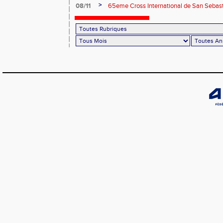
des athlètes du PBA
>
08/11
65eme Cross International de San Sebas