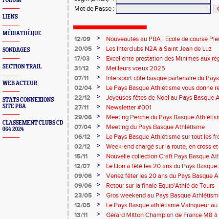
FORUM
Mot de Passe
:
LIENS
MÉDIATHÈQUE
>
12/09
Nouveautés au PBA : Ecole de course Pier
>
20/05
Les Interclubs N2A à Saint Jean de Luz
SONDAGES
>
17/03
Excellente prestation des Minimes aux ré
SECTION TRAIL
>
31/12
Meilleurs vœux 2025
>
07/11
Intersport côte basque partenaire du Pay
WEB ACTEUR
>
02/04
Le Pays Basque Athlétisme vous donne r
>
22/12
Joyeuses fêtes de Noël au Pays Basque 
STATS CONNEXIONS
>
SITE PBA
27/11
Newsletter #001
>
29/06
Meeting Perche du Pays Basque Athléti
CLASSEMENT CLUBS CD
>
07/04
Meeting du Pays Basque Athlétisme
064 2024
>
06/12
Le Pays Basque Athlétisme sur tout les fr
>
02/12
Week-end chargé sur la route, en cross et e
>
15/11
Nouvelle collection Craft Pays Basque At
>
12/07
Le Lion a fêté les 20 ans du Pays Basque
>
09/06
Venez fêter les 20 ans du Pays Basque A
>
09/06
Retour sur la finale Equip'Athlé de Tours
>
23/05
Gros weekend au Pays Basque Athlétism
>
12/05
Le Pays Basque athlétisme Vainqueur au 1
>
13/11
Gérard Mitton Champion de France M8 à 