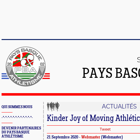
PAYS BAS
ACTUALITÉS
QUI SOMMES NOUS
Kinder Joy of Moving Athléti
-*-*-*-*-*-*-*-*-*-*-*-*-
DEVENIR PARTENAIRES
Tweet
DU PAYS BASQUE
ATHLÉTISME
21 Septembre 2020 -
Webmaster
(Webmaster)