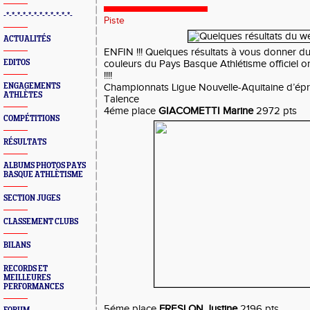
-*-*-*-*-*-*-*-*-*-*-*-*-
Piste
ACTUALITÉS
ENFIN !!! Quelques résultats à vous donner d
EDITOS
couleurs du Pays Basque Athlétisme officiel o
!!!!
ENGAGEMENTS
Championnats Ligue Nouvelle-Aquitaine d’ép
ATHLÈTES
Talence
4éme place
GIACOMETTI Marine
2972 pts
COMPÉTITIONS
RÉSULTATS
ALBUMS PHOTOS PAYS
BASQUE ATHLÈTISME
SECTION JUGES
CLASSEMENT CLUBS
BILANS
RECORDS ET
MEILLEURES
PERFORMANCES
5éme place
FRESLON Justine
2196 pts