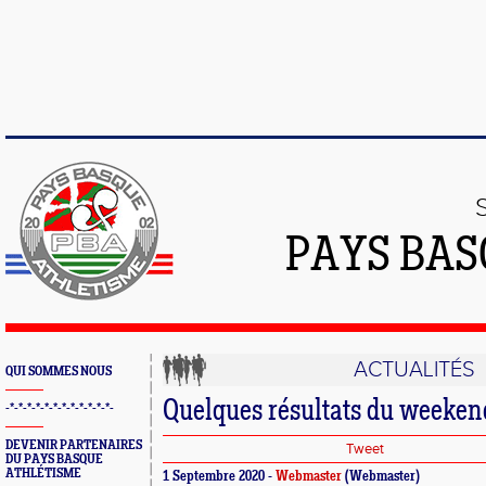
PAYS BAS
ACTUALITÉS
QUI SOMMES NOUS
Quelques résultats du weeken
-*-*-*-*-*-*-*-*-*-*-*-*-
DEVENIR PARTENAIRES
Tweet
DU PAYS BASQUE
ATHLÉTISME
1 Septembre 2020 -
Webmaster
(Webmaster)