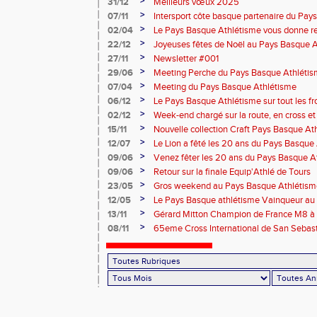
>
31/12
Meilleurs vœux 2025
>
07/11
Intersport côte basque partenaire du Pay
>
02/04
Le Pays Basque Athlétisme vous donne r
>
22/12
Joyeuses fêtes de Noël au Pays Basque 
>
27/11
Newsletter #001
>
29/06
Meeting Perche du Pays Basque Athléti
>
07/04
Meeting du Pays Basque Athlétisme
>
06/12
Le Pays Basque Athlétisme sur tout les fr
>
02/12
Week-end chargé sur la route, en cross et e
>
15/11
Nouvelle collection Craft Pays Basque At
>
12/07
Le Lion a fêté les 20 ans du Pays Basque
>
09/06
Venez fêter les 20 ans du Pays Basque A
>
09/06
Retour sur la finale Equip'Athlé de Tours
>
23/05
Gros weekend au Pays Basque Athlétism
>
12/05
Le Pays Basque athlétisme Vainqueur au 1
>
13/11
Gérard Mitton Champion de France M8 à 
des athlètes du PBA
>
08/11
65eme Cross International de San Sebas