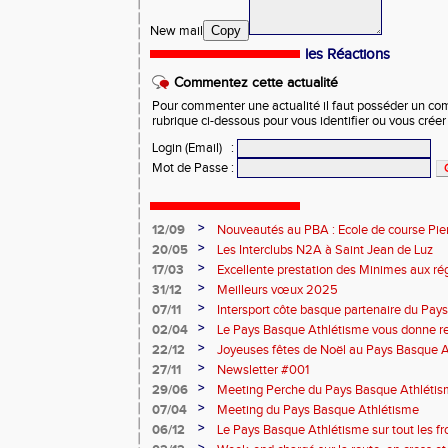
New mail
Copy
les Réactions
Commentez cette actualité
Pour commenter une actualité il faut posséder un compt
rubrique ci-dessous pour vous identifier ou vous crée
Login (Email)
:
Mot de Passe
:
>
12/09
Nouveautés au PBA : Ecole de course Pier
>
20/05
Les Interclubs N2A à Saint Jean de Luz
>
17/03
Excellente prestation des Minimes aux ré
>
31/12
Meilleurs vœux 2025
>
07/11
Intersport côte basque partenaire du Pay
>
02/04
Le Pays Basque Athlétisme vous donne r
>
22/12
Joyeuses fêtes de Noël au Pays Basque 
>
27/11
Newsletter #001
>
29/06
Meeting Perche du Pays Basque Athléti
>
07/04
Meeting du Pays Basque Athlétisme
>
06/12
Le Pays Basque Athlétisme sur tout les fr