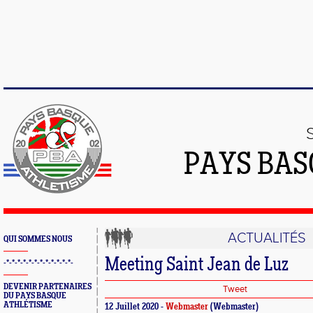
PAYS BAS
ACTUALITÉS
QUI SOMMES NOUS
Meeting Saint Jean de Luz
-*-*-*-*-*-*-*-*-*-*-*-*-
DEVENIR PARTENAIRES
Tweet
DU PAYS BASQUE
ATHLÉTISME
12 Juillet 2020 -
Webmaster
(Webmaster)