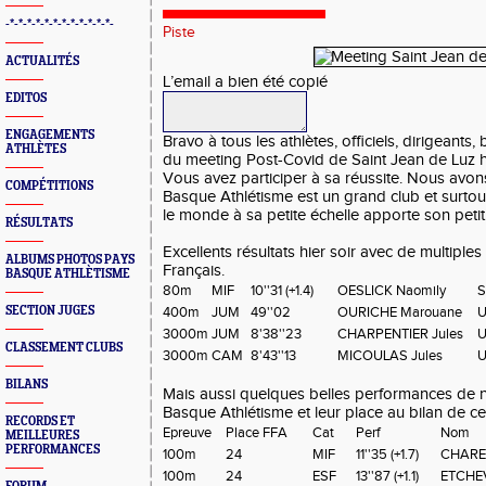
-*-*-*-*-*-*-*-*-*-*-*-*-
Piste
ACTUALITÉS
L’email a bien été copié
EDITOS
ENGAGEMENTS
Bravo à tous les athlètes, officiels, dirigeants
ATHLÈTES
du meeting Post-Covid de Saint Jean de Luz h
Vous avez participer à sa réussite. Nous avo
COMPÉTITIONS
Basque Athlétisme est un grand club et surtout
le monde à sa petite échelle apporte son petit
RÉSULTATS
Excellents résultats hier soir avec de multiples
ALBUMS PHOTOS PAYS
Français.
BASQUE ATHLÈTISME
80m
MIF
10''31 (+1.4)
OESLICK Naomily
S
SECTION JUGES
400m
JUM
49''02
OURICHE Marouane
U
3000m
JUM
8'38''23
CHARPENTIER Jules
U
CLASSEMENT CLUBS
3000m
CAM
8'43''13
MICOULAS Jules
U
BILANS
Mais aussi quelques belles performances de n
Basque Athlétisme et leur place au bilan de ce
RECORDS ET
Epreuve
Place FFA
Cat
Perf
Nom
MEILLEURES
PERFORMANCES
100m
24
MIF
11''35 (+1.7)
CHARE
100m
24
ESF
13''87 (+1.1)
ETCHEV