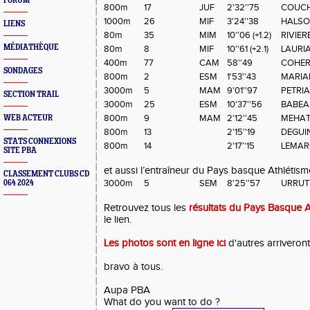
FORUM
800m
17
JUF
2'32''75
COUCH
1000m
26
MIF
3'24''38
HALSO
LIENS
80m
35
MIM
10''06 (+1.2)
RIVIER
MÉDIATHÈQUE
80m
8
MIF
10''61 (+2.1)
LAURI
400m
77
CAM
58''49
COHERE
SONDAGES
800m
2
ESM
1'53''43
MARIAN
3000m
5
MAM
9'01''97
PETRIA
SECTION TRAIL
3000m
25
ESM
10'37''56
BABEAU
800m
9
MAM
2'12''45
MEHAT
WEB ACTEUR
800m
13
2'15''19
DEGUIN
STATS CONNEXIONS
800m
14
2'17''15
LEMARC
SITE PBA
et aussi l’entraîneur du Pays basque Athlétism
CLASSEMENT CLUBS CD
3000m
5
SEM
8'25''57
URRUTY
064 2024
Retrouvez tous les
résultats du Pays Basque A
le lien.
Les photos sont en ligne ici
d'autres arriveront
bravo à tous.
Aupa PBA
What do you want to do ?