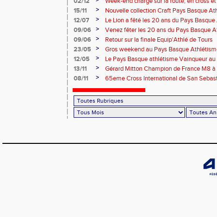
>
02/12
Week-end chargé sur la route, en cross et e
>
15/11
Nouvelle collection Craft Pays Basque At
>
12/07
Le Lion a fêté les 20 ans du Pays Basque
>
09/06
Venez fêter les 20 ans du Pays Basque A
>
09/06
Retour sur la finale Equip'Athlé de Tours
>
23/05
Gros weekend au Pays Basque Athlétism
>
12/05
Le Pays Basque athlétisme Vainqueur au 1
>
13/11
Gérard Mitton Champion de France M8 à 
des athlètes du PBA
>
08/11
65eme Cross International de San Sebas