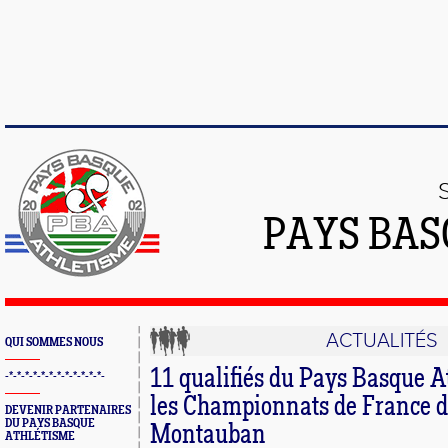
PAYS BAS
ACTUALITÉS
QUI SOMMES NOUS
11 qualifiés du Pays Basque A
-*-*-*-*-*-*-*-*-*-*-*-*-
les Championnats de France d
DEVENIR PARTENAIRES
DU PAYS BASQUE
Montauban
ATHLÉTISME