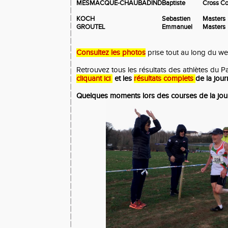
MESMACQUE-CHAUBADIND
Baptiste
Cross Co
KOCH
Sebastien
Masters
GROUTEL
Emmanuel
Masters
Consultez les photos
prise tout au long du w
Retrouvez tous les résultats des
athlètes
du Pa
cliquant ici
et les
résultats complets
de la jour
Quelques moments lors des courses de la jou