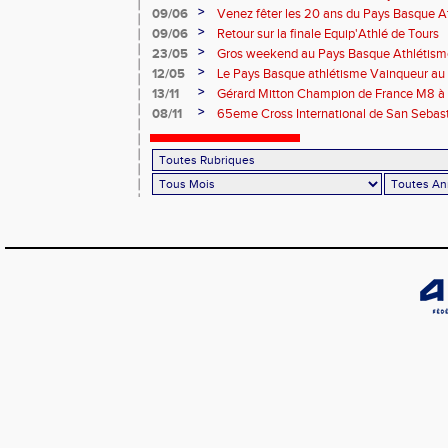
>
09/06
Venez fêter les 20 ans du Pays Basque A
>
09/06
Retour sur la finale Equip'Athlé de Tours
>
23/05
Gros weekend au Pays Basque Athlétism
>
12/05
Le Pays Basque athlétisme Vainqueur au 1
>
13/11
Gérard Mitton Champion de France M8 à 
des athlètes du PBA
>
08/11
65eme Cross International de San Sebas