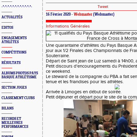
Tweet
-*-*-*-*-*-*-*-*-*-*-*-*-
16 Février 2020 -
Webmaster
(Webmaster)
ACTUALITÉS
Informations Générales
EDITOS
ENGAGEMENTS
ATHLÈTES
Une quarantaine d'athlètes du Pays Basque At
jour aux 1/2 Finales des Championnats de Fra
COMPÉTITIONS
Souterraine.
Départ de Saint jean de Luz samedi à 14h00, ar
RÉSULTATS
Petit discours d'encouragements du Président
ce weekend.
ALBUMS PHOTOS PAYS
Le steward de la compagnie du PBA a fait sen
BASQUE ATHLÈTISME
tenue et les friandises pour les athlètes.
SECTION JUGES
Arrivée à Limoges en début de soirée.
Petit déjeuner et départ pour le site de la comp
CLASSEMENT CLUBS
BILANS
RECORDS ET
MEILLEURES
PERFORMANCES