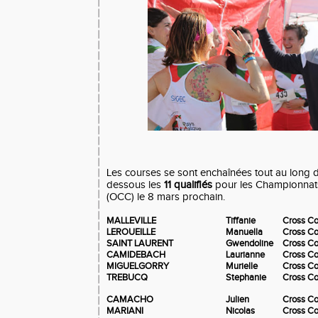
Les courses se sont enchaînées tout au long de
dessous les
11 qualifiés
pour les Championnat
(OCC) le 8 mars prochain.
MALLEVILLE
Tiffanie
Cross C
LEROUEILLE
Manuella
Cross C
SAINT LAURENT
Gwendoline
Cross C
CAMIDEBACH
Laurianne
Cross C
MIGUELGORRY
Murielle
Cross C
TREBUCQ
Stephanie
Cross C
CAMACHO
Julien
Cross Co
MARIANI
Nicolas
Cross Co