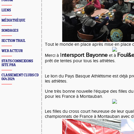
FORUM
LIENS
MÉDIATHÈQUE
SONDAGES
SECTION TRAIL
Tout le monde en place après mise en place
WEB ACTEUR
I
ntersport Bayonne
Foul&
Merci à
et à
prêt de tentes pour tous les athlètes.
STATS CONNEXIONS
SITE PBA
CLASSEMENT CLUBS CD
Le lion du Pays Basque Athlétisme est déjà p
064 2024
les athlètes.
Une très bonne nouvelle l'équipe des filles du 
pour les France à Montauban.
Les filles du cross court heureuse de leur qual
championnats de France à Montauban avec d