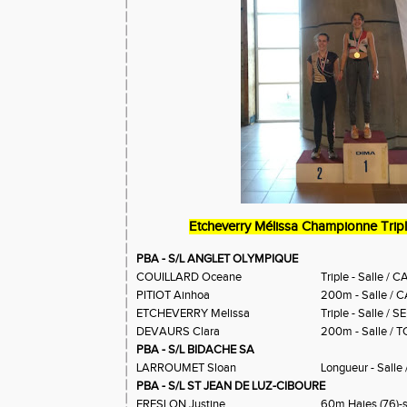
Etcheverry Mélissa Championne Trip
PBA - S/L ANGLET OLYMPIQUE
COUILLARD Oceane
Triple - Salle / C
PITIOT Ainhoa
200m - Salle / 
ETCHEVERRY Melissa
Triple - Salle / S
DEVAURS Clara
200m - Salle / T
PBA - S/L BIDACHE SA
LARROUMET Sloan
Longueur - Salle
PBA - S/L ST JEAN DE LUZ-CIBOURE
FRESLON Justine
60m Haies (76)-s