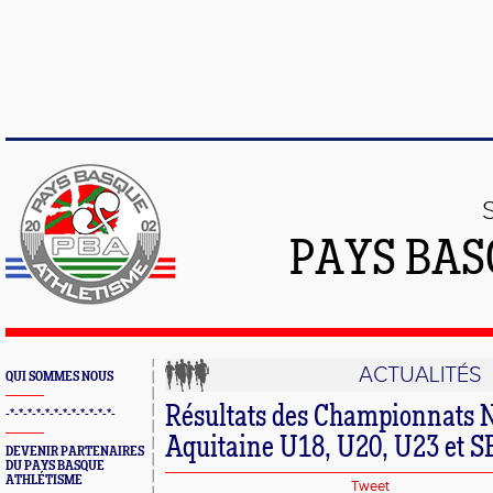
PAYS BAS
ACTUALITÉS
QUI SOMMES NOUS
Résultats des Championnats N
-*-*-*-*-*-*-*-*-*-*-*-*-
Aquitaine U18, U20, U23 et S
DEVENIR PARTENAIRES
DU PAYS BASQUE
ATHLÉTISME
Tweet