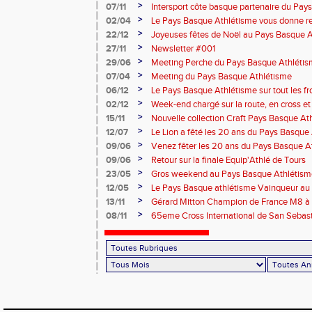
>
07/11
Intersport côte basque partenaire du Pay
>
02/04
Le Pays Basque Athlétisme vous donne r
>
22/12
Joyeuses fêtes de Noël au Pays Basque 
>
27/11
Newsletter #001
>
29/06
Meeting Perche du Pays Basque Athléti
>
07/04
Meeting du Pays Basque Athlétisme
>
06/12
Le Pays Basque Athlétisme sur tout les fr
>
02/12
Week-end chargé sur la route, en cross et e
>
15/11
Nouvelle collection Craft Pays Basque At
>
12/07
Le Lion a fêté les 20 ans du Pays Basque
>
09/06
Venez fêter les 20 ans du Pays Basque A
>
09/06
Retour sur la finale Equip'Athlé de Tours
>
23/05
Gros weekend au Pays Basque Athlétism
>
12/05
Le Pays Basque athlétisme Vainqueur au 1
>
13/11
Gérard Mitton Champion de France M8 à 
des athlètes du PBA
>
08/11
65eme Cross International de San Sebas