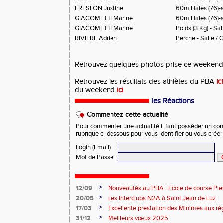
FRESLON Justine
60m Haies (76)-s
GIACOMETTI Marine
60m Haies (76)-s
GIACOMETTI Marine
Poids (3 Kg) - Sal
RIVIERE Adrien
Perche - Salle /
Retrouvez quelques photos prise ce weeken
Retrouvez les résultats des athlètes du PBA
ici
du weekend
ici
les Réactions
Commentez cette actualité
Pour commenter une actualité il faut posséder un compt
rubrique ci-dessous pour vous identifier ou vous crée
Login (Email)
:
Mot de Passe
:
>
12/09
Nouveautés au PBA : Ecole de course Pier
>
20/05
Les Interclubs N2A à Saint Jean de Luz
>
17/03
Excellente prestation des Minimes aux ré
>
31/12
Meilleurs vœux 2025