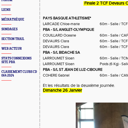
FORUM
Finale 2 TCF Devaurs C
LIENS
PAYS BASQUE ATHLETISME*
MÉDIATHÈQUE
LARCADE Chloe-marie
60m - Salle / TCF
SONDAGES
PBA - S/L ANGLET-OLYMPIQUE
COUILLARD Oceane
60m - Salle / CA
SECTION TRAIL
DEVAURS Clara
60m - Salle / TCF
DEVAURS Clara
60m - Salle / TCF
WEB ACTEUR
PBA - S/L BIDACHE SA
LARROUMET Sloan
60m - Salle / TC
STATS CONNEXIONS
SITE PBA
LARROUMET Sloan
Poids (6 Kg) - Sall
PBA - S/L ST JEAN DE LUZ-CIBOURE
CLASSEMENT CLUBS CD
COHERE Gabriel
60m - Salle / CA
064 2024
Et les résultats de la deuxième journée.
Dimanche 26 Janvier