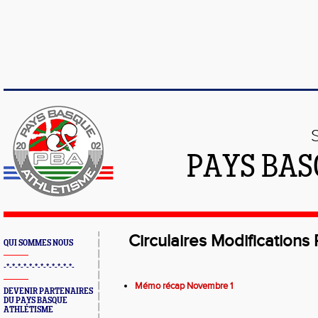
PAYS BAS
Circulaires Modifications
QUI SOMMES NOUS
-*-*-*-*-*-*-*-*-*-*-*-*-
Mémo récap Novembre 1
DEVENIR PARTENAIRES
DU PAYS BASQUE
ATHLÉTISME